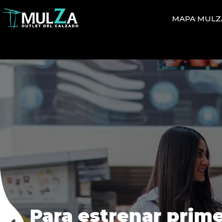
MAPA MULZ
Mulza
Outlet
del
Calzado
Para estrenar prime