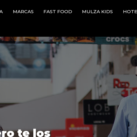
A
MARCAS
FAST FOOD
MULZA KIDS
HOTE
ro te los