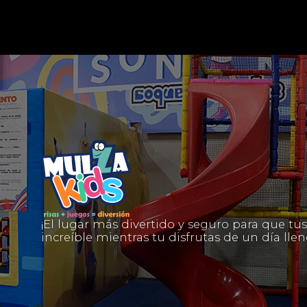
¡El lugar más divertido y seguro para que t
LOCAL: 64
increíble mientras tu disfrutas de un día ll
Descanso,Pie Diabético