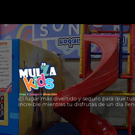
¡El lugar más divertido y seguro para que t
LOCAL: 64
increíble mientras tu disfrutas de un día ll
Descanso,Pie Diabético