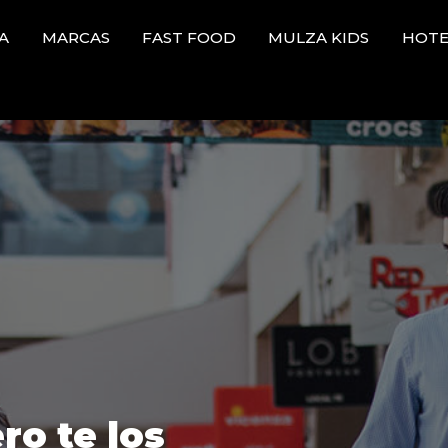
A
MARCAS
FAST FOOD
MULZA KIDS
HOTE
ro te los