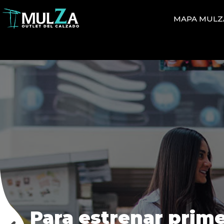
MAPA MULZ
Mulza
Outlet
del
Calzado
Para estrenar prime